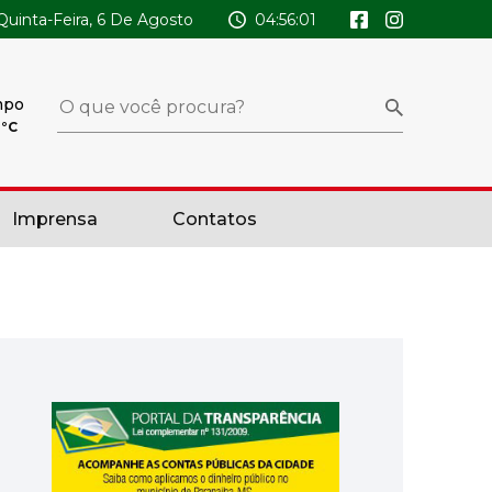
Quinta-Feira, 6 De Agosto
04:56:03
mpo
x
°C
Imprensa
Contatos