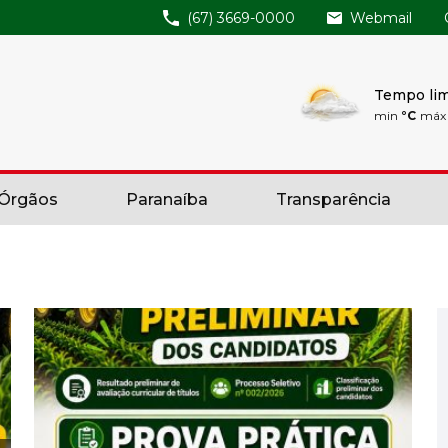
(67) 3669-0000
Webmail
Tempo li
min
°C
má
 Órgãos
Paranaíba
Transparência