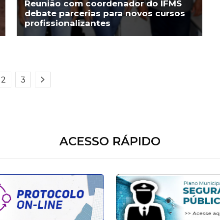
Reunião com coordenador do IFMS
debate parcerias para novos cursos
profissionalizantes
2
3
ACESSO RÁPIDO