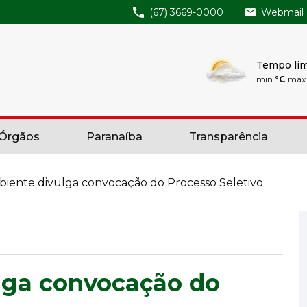
(67) 3669-0000
Webmail
Tempo li
min
°C
má
 Órgãos
Paranaíba
Transparência
iente divulga convocação do Processo Seletivo
lga convocação do