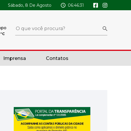
Sábado, 8 De Agosto
06:46:32
mpo
x
°C
Imprensa
Contatos